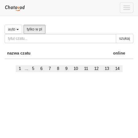
Toggle
naviga
auto
tylko w pl
szukaj
nazwa czatu
online
1
...
5
6
7
8
9
10
11
12
13
14