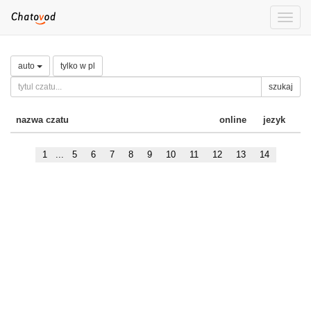
Toggle
naviga
auto
tylko w pl
szukaj
nazwa czatu
online
jezyk
1
...
5
6
7
8
9
10
11
12
13
14