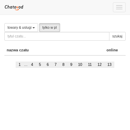
Toggle
naviga
towary & uslugi
tylko w pl
szukaj
nazwa czatu
online
1
...
4
5
6
7
8
9
10
11
12
13