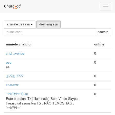
Toggle
naviga
animale de casa
doar engleza
cautare
numele chatului
online
chat avenue
0
ozo
0
aa
≾??≿ ????
0
chatextz
0
༺ιŦž༻Clan
0
Este é o clan iTz [Illuminatiz] Bem-Vindo Skype :
live:nickalissonsilva TS : NÃO TEMOS TAG :
༺ιŦž༻