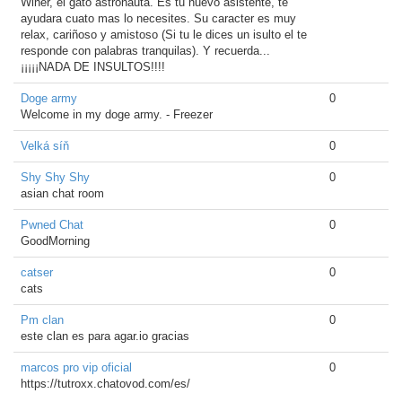
Winer, el gato astronauta. Es tu nuevo asistente, te
ayudara cuato mas lo necesites. Su caracter es muy
relax, cariñoso y amistoso (Si tu le dices un isulto el te
responde con palabras tranquilas). Y recuerda...
¡¡¡¡¡NADA DE INSULTOS!!!!
Doge army
0
Welcome in my doge army. - Freezer
Velká síň
0
Shy Shy Shy
0
asian chat room
Pwned Chat
0
GoodMorning
catser
0
cats
Pm clan
0
este clan es para agar.io gracias
marcos pro vip oficial
0
https://tutroxx.chatovod.com/es/