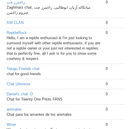
زاغمرز چت
0
Zaghmarz chat, میانکاله,آریان ابوطالبی, زاغمرز چت
,چتروم زاغمرز
AW CLAN
0
ReptileRock
0
Hello, I am a reptile enthusiast & I'm just looking to
surround myself with other reptile enthusiasts, if you are
not a reptile owner or your just not interested in reptiles,
that is perfectly fine, all I ask is for you to show some
courtesy & respect.
Telugu Friends chat
0
chat for good friends
Chat Universe
0
Daniel's chat :D
0
Chat for Twenty One Pilots FANS
animales
0
Chat para los amantes de los animales
Winer
0