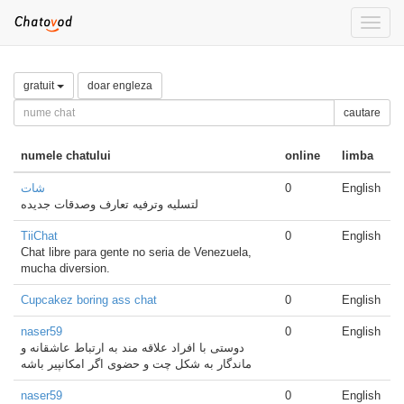
Toggle
naviga
gratuit
doar engleza
cautare
numele chatului
online
limba
شات
0
English
لتسليه وترفيه تعارف وصدقات جديده
TiiChat
0
English
Chat libre para gente no seria de Venezuela,
mucha diversion.
Cupcakez boring ass chat
0
English
naser59
0
English
دوستی با افراد علاقه مند به ارتباط عاشقانه و
ماندگار به شکل چت و حضوی اگر امکانپیر باشه
naser59
0
English