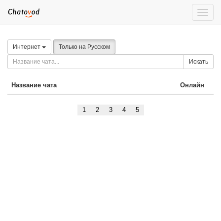
Toggle
naviga
Интернет
Только на Русском
Искать
Название чата
Онлайн
1
2
3
4
5