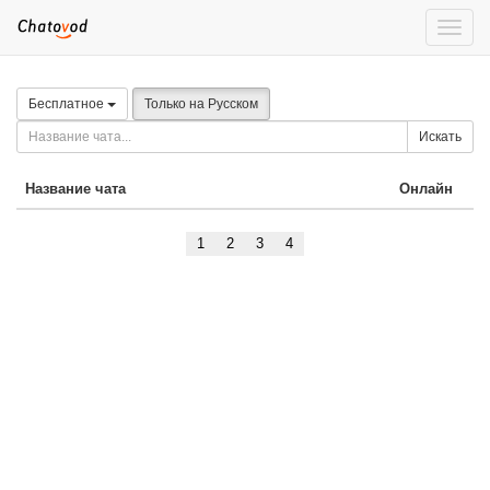
Toggle
naviga
Бесплатное
Только на Русском
Искать
Название чата
Онлайн
1
2
3
4