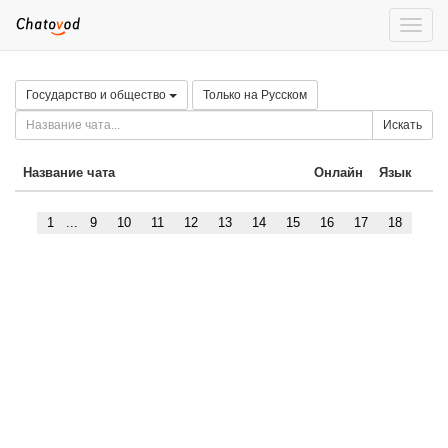
Toggle
naviga
Государство и общество
Только на Русском
Искать
Название чата
Онлайн
Язык
1
...
9
10
11
12
13
14
15
16
17
18