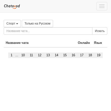
Toggle
naviga
Спорт
Только на Русском
Искать
Название чата
Онлайн
Язык
1
...
10
11
12
13
14
15
16
17
18
19