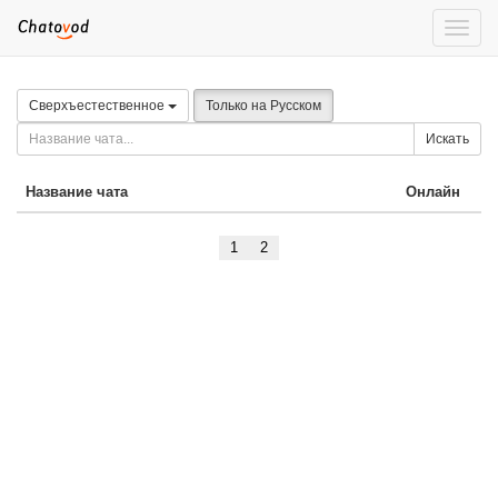
Toggle
naviga
Сверхъестественное
Только на Русском
Искать
Название чата
Онлайн
1
2