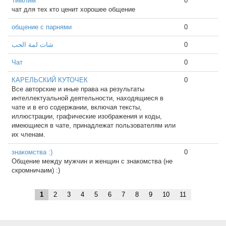
ТимЛим
0
чат для тех кто ценит хорошее общение
общение с парнями
0
شات لمة الحب
0
Чат
0
КАРЕЛЬСКИЙ КУТОЧЕК
0
Все авторские и иные права на результаты
интеллектуальной деятельности, находящиеся в
чате и в его содержании, включая тексты,
иллюстрации, графические изображения и коды,
имеющиеся в чате, принадлежат пользователям или
их членам.
знакомства :)
0
Общение между мужчин и женщин с знакомства (не
скромничаим) :)
1
2
3
4
5
6
7
8
9
10
11