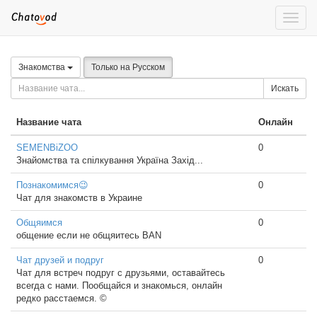
Toggle
naviga
Знакомства
Только на Русском
Искать
Название чата
Онлайн
SEMENBiZOO
0
Знайомства та спілкування Україна Захід...
Познакомимся😉
0
Чат для знакомств в Украине
Общяимся
0
общение если не общяитесь BAN
Чат друзей и подруг
0
Чат для встреч подруг с друзьями, оставайтесь
всегда с нами. Пообщайся и знакомься, онлайн
редко расстаемся. ©