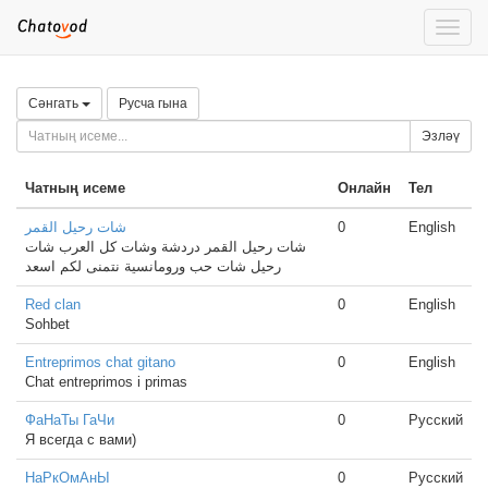
Toggle
naviga
Сәнгать
Русча гына
Эзләү
Чатның исеме
Онлайн
Тел
شات رحيل القمر
0
English
شات رحيل القمر دردشة وشات كل العرب شات
رحيل شات حب ورومانسية نتمنى لكم اسعد
Red clan
0
English
Sohbet
Entreprimos chat gitano
0
English
Chat entreprimos i primas
ФаНаТы ГаЧи
0
Русский
Я всегда с вами)
НаРкОмАнЫ
0
Русский