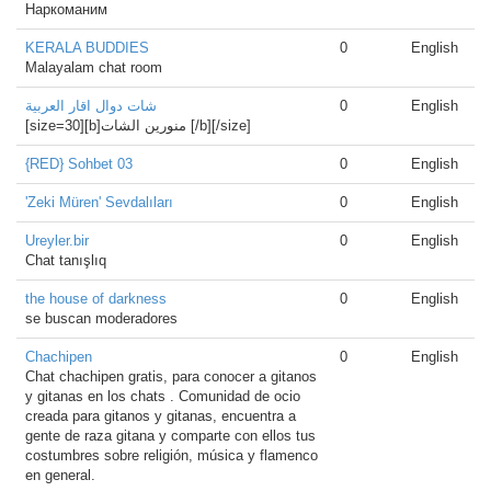
Наркоманим
KERALA BUDDIES
0
English
Malayalam chat room
شات دوال اقار العربية
0
English
[size=30][b]منورين الشات [/b][/size]
{RED} Sohbet 03
0
English
'Zeki Müren' Sevdalıları
0
English
Ureyler.bir
0
English
Chat tanışlıq
the house of darkness
0
English
se buscan moderadores
Chachipen
0
English
Chat chachipen gratis, para conocer a gitanos
y gitanas en los chats . Comunidad de ocio
creada para gitanos y gitanas, encuentra a
gente de raza gitana y comparte con ellos tus
costumbres sobre religión, música y flamenco
en general.