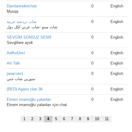
Damlanindinichati
0
English
Musqa
شات دردشة عربية
0
English
شات مينو -شات عربي لكل دول
SEVGİM SONSUZ SENƏ
0
English
Sevgliləre ayidi
AdiKeDost
0
English
Art Talk
0
English
janacute1
0
English
منورين شات جني
{RED} Agario clan 38
0
English
Ekrem imamoğlu yalanları
0
English
Ekrem imamoğlu yalanları için chat
1
2
3
4
5
6
7
8
9
10
11