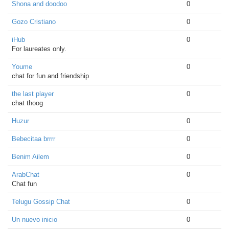
Shona and doodoo
0
Gozo Cristiano
0
iHub
0
For laureates only.
Youme
0
chat for fun and friendship
the last player
0
chat thoog
Huzur
0
Bebecitaa brrrr
0
Benim Ailem
0
ArabChat
0
Chat fun
Telugu Gossip Chat
0
Un nuevo inicio
0