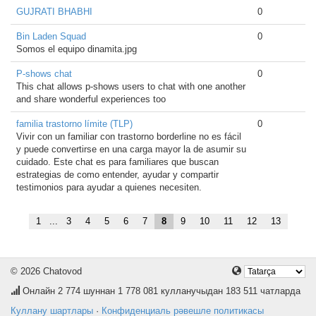
GUJRATI BHABHI
0
Bin Laden Squad
0
Somos el equipo dinamita.jpg
P-shows chat
0
This chat allows p-shows users to chat with one another
and share wonderful experiences too
familia trastorno límite (TLP)
0
Vivir con un familiar con trastorno borderline no es fácil
y puede convertirse en una carga mayor la de asumir su
cuidado. Este chat es para familiares que buscan
estrategias de como entender, ayudar y compartir
testimonios para ayudar a quienes necesiten.
1
...
3
4
5
6
7
8
9
10
11
12
13
© 2026 Chatovod
Онлайн
2 774
шуннан 1 778 081 кулланучыдан 183 511 чатларда
Куллану шартлары
·
Конфиденциаль рәвешле политикасы