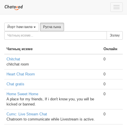
Toggle
naviga
Йорт һәм гаилә
Русча гына
Эзләү
Чатның исеме
Онлайн
Chitchat
0
chitchat room
Heart Chat Room
0
Chat gratis
0
Home Sweet Home
0
A place for my friends, If i don't know you, you will be
kicked or banned.
Cumc: Live Stream Chat
0
Chatroom to communicate while Livestream is active.