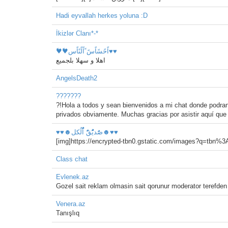
Hadi eyvallah herkes yoluna :D
İkizlər Clanı*-*
♥ً♥ًاًحًسًاًسً ًاًلًنًاًس♥♥
اهلا و سهلا بلجميع
AngelsDeath2
???????
?!Hola a todos y sean bienvenidos a mi chat donde podran
privados obviamente. Muchas gracias por asistir aquí que
♥♥☻صًَُديًًُُقًًُ اًًُُلٌكل☻♥♥
[img]https://encrypted-tbn0.gstatic.com/images?q=t
Class chat
Evlenek.az
Gozel sait reklam olmasin sait qorunur moderator terefden
Venera.az
Tanışlıq