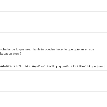
 charlar de lo que sea. También pueden hacer lo que quieran en sus
 la pasen bien!?
bn%3AANd9GcSdPNmUeOj_AryW0-y1oGs1ll_jJsjcjmVzdcODhKluZckkppnu[/img]