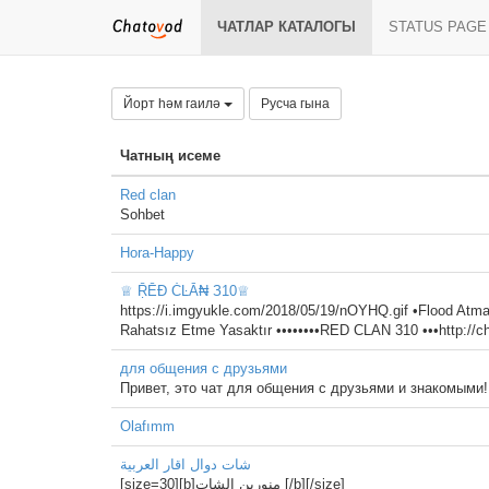
ЧАТЛАР КАТАЛОГЫ
STATUS PAGE
Йорт һәм гаилә
Русча гына
Чатның исеме
Red clan
Sohbet
Hora-Happy
♕ ṜĒƉ ĊĿĀ₦ З10♕
https://i.imgyukle.com/2018/05/19/nOYHQ.gif •Flood Atmak
Rahatsız Etme Yasaktır ••••••••RED CLAN 310 •••http://ch
для общения с друзьями
Привет, это чат для общения с друзьями и знакомыми
Olafımm
شات دوال اقار العربية
[size=30][b]منورين الشات [/b][/size]