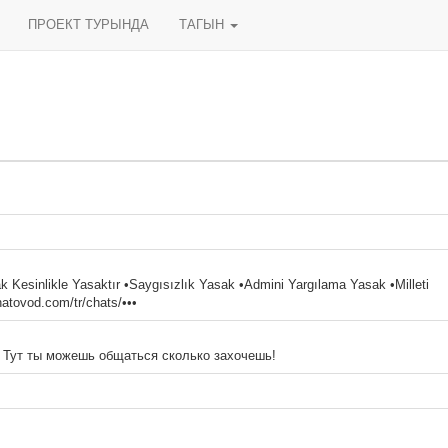
ПРОЕКТ ТУРЫНДА
ТАГЫН
 Kesinlikle Yasaktır •Saygısızlık Yasak •Admini Yargılama Yasak •Milleti
atovod.com/tr/chats/•••
! Тут ты можешь общаться сколько захочешь!