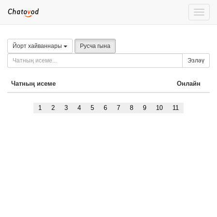
Toggle
naviga
Йорт хайваннары
Русча гына
Эзләү
Чатның исеме
Онлайн
1
2
3
4
5
6
7
8
9
10
11