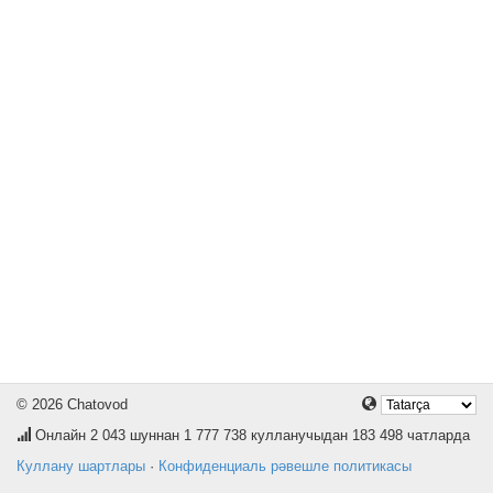
© 2026 Chatovod
Онлайн
2 043
шуннан 1 777 738 кулланучыдан 183 498 чатларда
Куллану шартлары
·
Конфиденциаль рәвешле политикасы