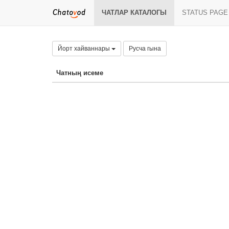
ЧАТЛАР КАТАЛОГЫ
STATUS PAGE
Йорт хайваннары
Русча гына
Чатның исеме