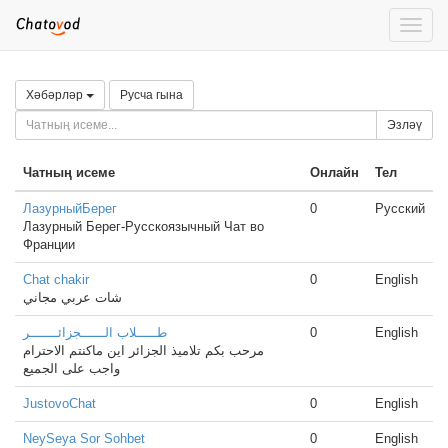
Toggle
naviga
Хәбәрләр
Русча гына
Эзләү
Чатның исеме
Онлайн
Тел
ЛазурныйБерег
0
Русский
Лазурный Берег-Русскоязычный Чат во
Франции
Chat chakir
0
English
شات عربي مجاني
طـــــلاب الــــــجزائـــــــر
0
English
مرحب بكم تلاميذ الجزائر اين ماكنتم الاحترام
واجب على الجميع
JustovoChat
0
English
NeySeya Sor Sohbet
0
English