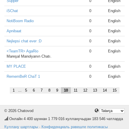
Supper
0
English
iSChat
0
English
NotiBoom Radio
0
English
Apnibaat
0
English
Nejlepsi chat ever :D
0
English
<TeamTR> AgaRio
0
English
Mareşal Manolyanın Chatı.
MY PLACE
0
English
RememBeR ChaT 1
0
English
1
...
5
6
7
8
9
10
11
12
13
14
15
© 2026 Chatovod
Онлайн
4 400
шуннан 1 779 016 кулланучыдан 183 546 чатларда
Куллану шартлары
·
Конфиденциаль рәвешле политикасы