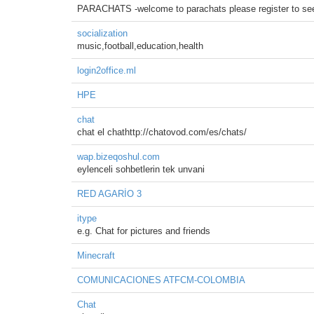
PARACHATS -welcome to parachats please register to see 
socialization
music,football,education,health
login2office.ml
HPE
chat
chat el chathttp://chatovod.com/es/chats/
wap.bizeqoshul.com
eylenceli sohbetlerin tek unvani
RED AGARİO 3
itype
e.g. Chat for pictures and friends
Minecraft
COMUNICACIONES ATFCM-COLOMBIA
Chat