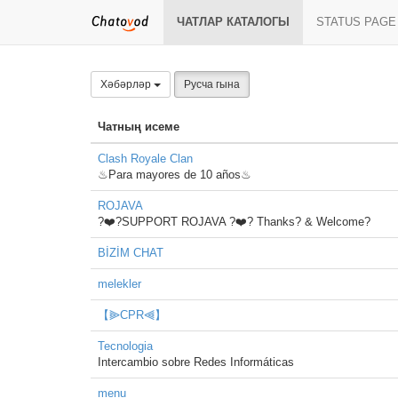
ЧАТЛАР КАТАЛОГЫ
STATUS PAGE
Хәбәрләр
Русча гына
Чатның исеме
Clash Royale Clan
♨Para mayores de 10 años♨
ROJAVA
?❤️?SUPPORT ROJAVA ?❤️? Thanks? & Welcome?
BİZİM CHAT
melekler
【⫸CPR⫷】
Tecnologia
Intercambio sobre Redes Informáticas
menu