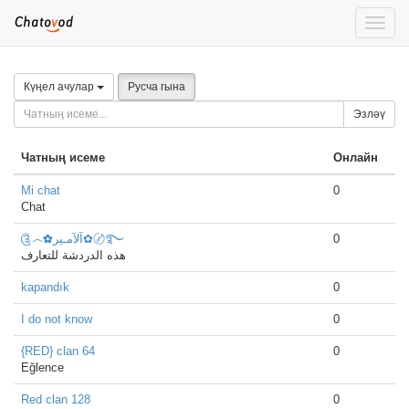
Toggle
naviga
Күңел ачулар
Русча гына
Эзләү
Чатның исеме
Онлайн
Mi chat
0
Chat
༊෴✿آلآمـير✿〄࿐
0
هذه الدردشة للتعارف
kapandık
0
I do not know
0
{RED} clan 64
0
Eğlence
Red clan 128
0