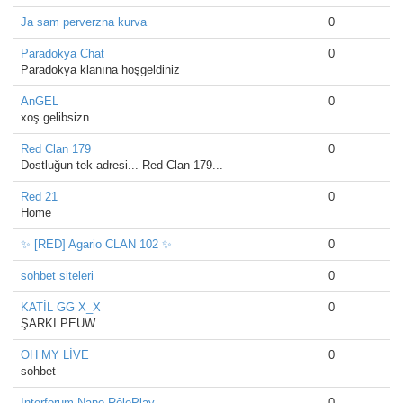
Ja sam perverzna kurva
0
Paradokya Chat
0
Paradokya klanına hoşgeldiniz
AnGEL
0
xoş gelibsizn
Red Clan 179
0
Dostluğun tek adresi... Red Clan 179...
Red 21
0
Home
✨ [RED] Agario CLAN 102 ✨
0
sohbet siteleri
0
KATİL GG X_X
0
ŞARKI PEUW
OH MY LİVE
0
sohbet
Interforum Nano.RôlePlay
0