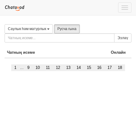
Toggle
naviga
Саулык һәм матурлык
Русча гына
Эзләү
Чатның исеме
Онлайн
1
...
9
10
11
12
13
14
15
16
17
18