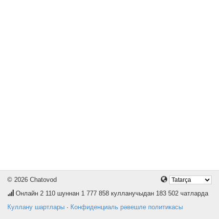
© 2026 Chatovod
Онлайн
2 110
шуннан 1 777 858 кулланучыдан 183 502 чатларда
Куллану шартлары
·
Конфиденциаль рәвешле политикасы