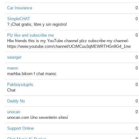
Car Insurance
0
SimpleCHAT
0
? ¡Chat gratis, libre y sin registro!
Plz like and subscribe me
0
Hlw friends this is my YouTube channel plzz subscribe my channel-
https://www.youtube.com/channel/UCtMCuu3qMEWRTHGn9G4_1nw
seanger
0
maroc
0
marhba bikom f chat maroc
Pakboys&girls
0
Chat
Daddy No
0
unocan
0
unocan.com Uno sevenlerin sitesi
Support Online
0