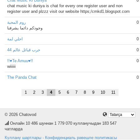
Chat Music Ki Duniya
0
chat music ki duniya is chat for every one register user and non
register user and plzzz visit our website https;/cmkd1.blogspot.com
روم المحبة
0
وجودكم دائما يشرفنا
احلي لمة
0
حرب قبائل عالم 44
0
!!♥Te Amuu♥!!
0
wiiiiii
The Panda Chat
0
1
2
3
4
5
6
7
8
9
10
11
© 2026 Chatovod
Онлайн
10 486
шуннан 1 779 070 кулланучыдан 183 547
чатларда
Куллану шартлары
·
Конфиденциаль рәвешле политикасы