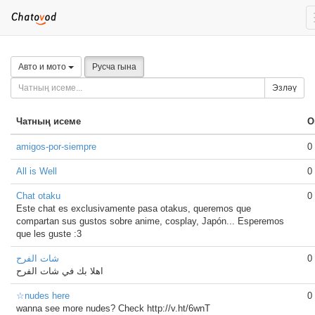
Авто и мото
Русча гына
Эзләү
Чатның исеме
О
amigos-por-siempre
0
All is Well
0
Chat otaku
0
Este chat es exclusivamente pasa otakus, queremos que
compartan sus gustos sobre anime, cosplay, Japón... Esperemos
que les guste :3
شات الفرح
0
اهلا بك في شات الفرح
☆nudes here
0
wanna see more nudes? Check http://v.ht/6wnT