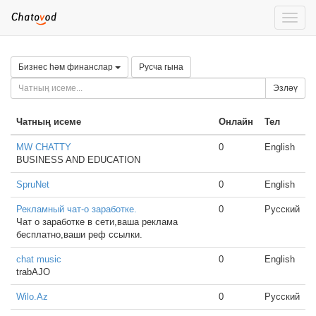
Toggle
naviga
Бизнес һәм финанслар
Русча гына
Эзләү
Чатның исеме
Онлайн
Тел
MW CHATTY
0
English
BUSINESS AND EDUCATION
SpruNet
0
English
Рекламный чат-о заработке.
0
Русский
Чат о заработке в сети,ваша реклама
бесплатно,ваши реф ссылки.
chat music
0
English
trabAJO
Wilo.Az
0
Русский