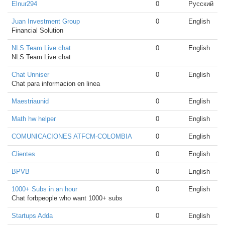
Elnur294
0
Русский
Juan Investment Group
0
English
Financial Solution
NLS Team Live chat
0
English
NLS Team Live chat
Chat Unniser
0
English
Chat para informacion en linea
Maestriaunid
0
English
Math hw helper
0
English
COMUNICACIONES ATFCM-COLOMBIA
0
English
Clientes
0
English
BPVB
0
English
1000+ Subs in an hour
0
English
Chat forbpeople who want 1000+ subs
Startups Adda
0
English