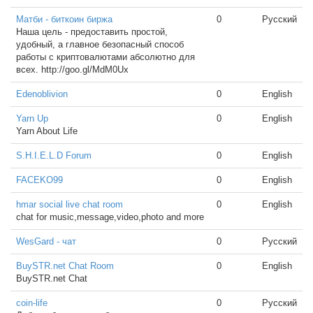
Матби - биткоин биржа
0
Русский
Наша цель - предоставить простой,
удобный, а главное безопасный способ
работы с криптовалютами абсолютно для
всех. http://goo.gl/MdM0Ux
Edenoblivion
0
English
Yarn Up
0
English
Yarn About Life
S.H.I.E.L.D Forum
0
English
FACEKO99
0
English
hmar social live chat room
0
English
chat for music,message,video,photo and more
WesGard - чат
0
Русский
BuySTR.net Chat Room
0
English
BuySTR.net Chat
coin-life
0
Русский