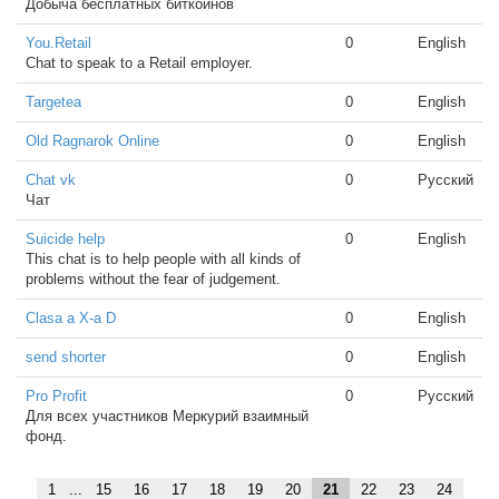
Добыча бесплатных биткоинов
You.Retail
0
English
Chat to speak to a Retail employer.
Targetea
0
English
Old Ragnarok Online
0
English
Chat vk
0
Русский
Чат
Suicide help
0
English
This chat is to help people with all kinds of
problems without the fear of judgement.
Clasa a X-a D
0
English
send shorter
0
English
Pro Profit
0
Русский
Для всех участников Меркурий взаимный
фонд.
1
...
15
16
17
18
19
20
21
22
23
24