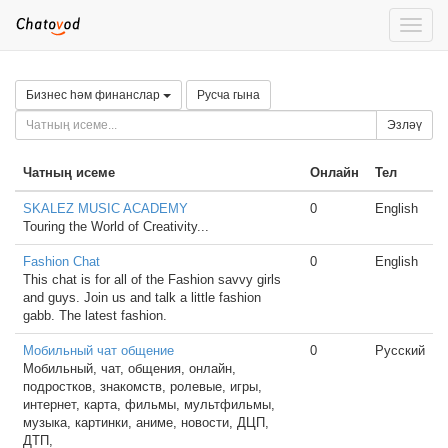
Toggle
naviga
Бизнес һәм финанслар
Русча гына
Эзләү
Чатның исеме
Онлайн
Тел
SKALEZ MUSIC ACADEMY
0
English
Touring the World of Creativity...
Fashion Chat
0
English
This chat is for all of the Fashion savvy girls
and guys. Join us and talk a little fashion
gabb. The latest fashion.
Мобильный чат общение
0
Русский
Мобильный, чат, общения, онлайн,
подростков, знакомств, ролевые, игры,
интернет, карта, фильмы, мультфильмы,
музыка, картинки, аниме, новости, ДЦП,
ДТП,