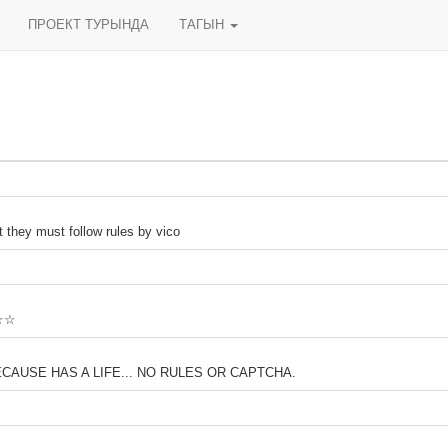
ПРОЕКТ ТУРЫНДА
ТАГЫН
t they must follow rules by vico
☆☆☆
AUSE HAS A LIFE... NO RULES OR CAPTCHA.