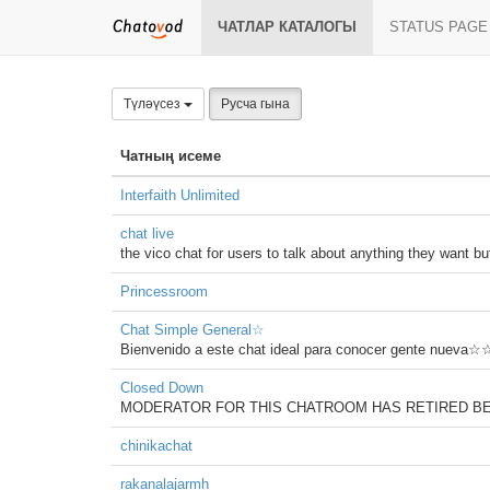
ЧАТЛАР КАТАЛОГЫ
STATUS PAGE
Түләүсез
Русча гына
Чатның исеме
Interfaith Unlimited
chat live
the vico chat for users to talk about anything they want bu
Princessroom
Chat Simple General☆
Bienvenido a este chat ideal para conocer gente nueva
Closed Down
MODERATOR FOR THIS CHATROOM HAS RETIRED BEC
chinikachat
rakanalajarmh