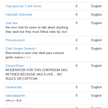
chat para las 3 anti furros
0
English
Interfaith Unlimited
0
English
chat live
0
English
the vico chat for users to talk about anything
they want but they must follow rules by vico
Princessroom
0
English
Chat Simple General☆
0
English
Bienvenido a este chat ideal para conocer
gente nueva☆☆☆
Closed Down
0
English
MODERATOR FOR THIS CHATROOM HAS
RETIRED BECAUSE HAS A LIFE... NO
RULES OR CAPTCHA.
chinikachat
0
English
rakanalajarmh
0
English
غرف دردشه