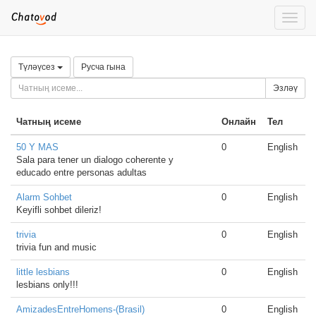
Toggle
naviga
Түләүсез
Русча гына
Эзләү
Чатның исеме
Онлайн
Тел
50 Y MAS
0
English
Sala para tener un dialogo coherente y
educado entre personas adultas
Alarm Sohbet
0
English
Keyifli sohbet dileriz!
trivia
0
English
trivia fun and music
little lesbians
0
English
lesbians only!!!
AmizadesEntreHomens-(Brasil)
0
English