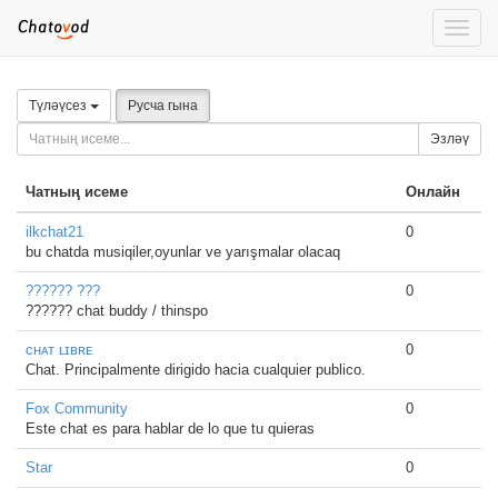
Toggle
naviga
Түләүсез
Русча гына
Эзләү
Чатның исеме
Онлайн
ilkchat21
0
bu chatda musiqiler,oyunlar ve yarışmalar olacaq
?????? ???
0
?????? chat buddy / thinspo
ᴄʜᴀᴛ ʟɪʙʀᴇ
0
Chat. Principalmente dirigido hacia cualquier publico.
Fox Community
0
Este chat es para hablar de lo que tu quieras
Star
0