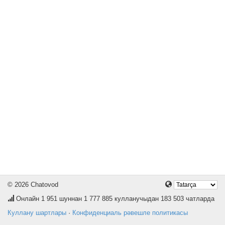
© 2026 Chatovod
Онлайн
1 951
шуннан 1 777 885 кулланучыдан 183 503 чатларда
Куллану шартлары
·
Конфиденциаль рәвешле политикасы