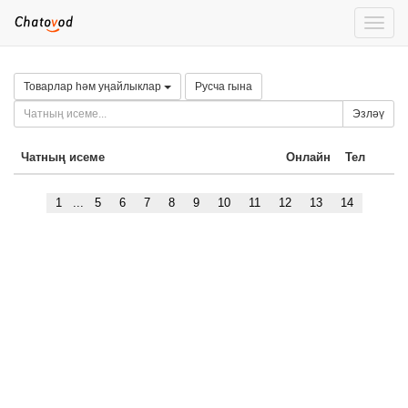
Toggle
naviga
Товарлар һәм уңайлыклар
Русча гына
Эзләү
Чатның исеме
Онлайн
Тел
1
...
5
6
7
8
9
10
11
12
13
14