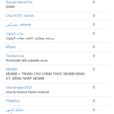
Resule-Hasret-Fm
0
hhhhh
Chat AI BY Sameh
0
نيتوركس_network
0
شات الملوك
0
دردشة وتعارف خاصة بشات الملوك
Mhjani
0
Teciliavto.az
0
Avtomobil alib satanlar ucun
NEW88
0
NEW88 ⭐️ TRANG CHỦ CHÍNH THỨC NEW88 ĐĂNG
KÝ, ĐĂNG NHẬP NEW88
club-de-gays2023
0
viva la musica fiesta musical
PWebSur
0
عشاق السهر
0