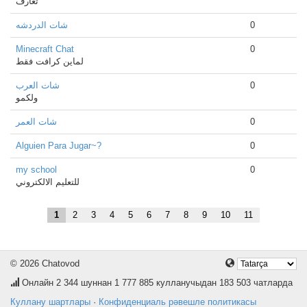
تعارف
شات الدردشه
0
Minecraft Chat
0
لماين كرافت فقط
شات العرب
0
ولكمو
شات العمر
0
Alguien Para Jugar~?
0
my school
0
للتعليم الالكتروني
1
2
3
4
5
6
7
8
9
10
11
© 2026 Chatovod
Онлайн
2 344
шуннан 1 777 885 кулланучыдан 183 503 чатларда
Куллану шартлары
·
Конфиденциаль рәвешле политикасы