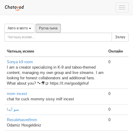
Toggle
naviga
Авто и мото
Русча гына
Эзләү
Чатның исеме
Онлайн
Sonya k9 room
0
I am a creator specializing in K-9 and taboo-themed
content, managing my own group and live streams. I am
looking for honest collaborators and additional fans.
What about you? 🐾🎥🤝 https://t.me/goodgirlruf
mom incest
0
chat for cuck mommy sissy milf incest
منو آیدا
0
Resulehasretfmm
0
Odamiz Hosgeldiniz