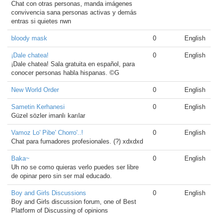
Chat con otras personas, manda imágenes
convivencia sana personas activas y demás
entras si quietes nwn
bloody mask
0
English
¡Dale chatea!
0
English
¡Dale chatea! Sala gratuita en español, para
conocer personas habla hispanas. ©G
New World Order
0
English
Sametin Kerhanesi
0
English
Güzel sözler imanlı karılar
Vamoz Lo' Pibe' Chorro'..!
0
English
Chat para fumadores profesionales. (?) xdxdxd
Baka~
0
English
Uh no se como quieras verlo puedes ser libre
de opinar pero sin ser mal educado.
Boy and Girls Discussions
0
English
Boy and Girls discussion forum, one of Best
Platform of Discussing of opinions