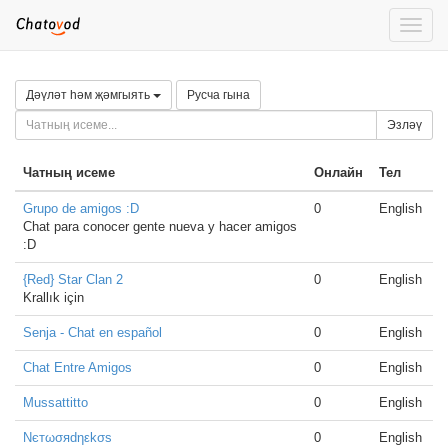
Toggle
naviga
Дәүләт һәм җәмгыять
Русча гына
Эзләү
Чатның исеме
Онлайн
Тел
Grupo de amigos :D
0
English
Chat para conocer gente nueva y hacer amigos
:D
{Red} Star Clan 2
0
English
Krallık için
Senja - Chat en español
0
English
Chat Entre Amigos
0
English
Mussattitto
0
English
Nєтωσяdηεkσѕ
0
English