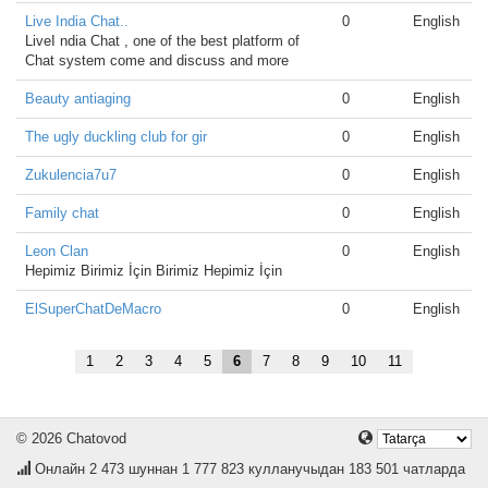
Live India Chat..
0
English
LiveI ndia Chat , one of the best platform of
Chat system come and discuss and more
Beauty antiaging
0
English
The ugly duckling club for gir
0
English
Zukulencia7u7
0
English
Family chat
0
English
Leon Clan
0
English
Hepimiz Birimiz İçin Birimiz Hepimiz İçin
ElSuperChatDeMacro
0
English
1
2
3
4
5
6
7
8
9
10
11
© 2026 Chatovod
Онлайн
2 473
шуннан 1 777 823 кулланучыдан 183 501 чатларда