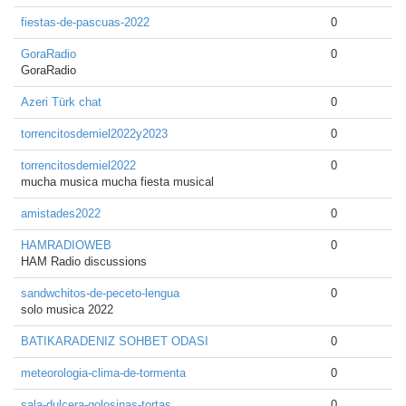
fiestas-de-pascuas-2022
0
GoraRadio
0
GoraRadio
Azeri Türk chat
0
torrencitosdemiel2022y2023
0
torrencitosdemiel2022
0
mucha musica mucha fiesta musical
amistades2022
0
HAMRADIOWEB
0
HAM Radio discussions
sandwchitos-de-peceto-lengua
0
solo musica 2022
BATIKARADENIZ SOHBET ODASI
0
meteorologia-clima-de-tormenta
0
sala-dulcera-golosinas-tortas
0