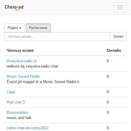
Toggle
naviga
Радио
Русча гына
Эзләү
Чатның исеме
Онлайн
#verynice-radio.nl
0
welkom bij verynice-radio chat
Music-Sound Rádió
0
Érezd jól magad itt a Music Sound Rádió-n
Zapp
0
Red clan 5
0
Boomstation
0
music and talk
cafes-chat-de-cafes2022
0