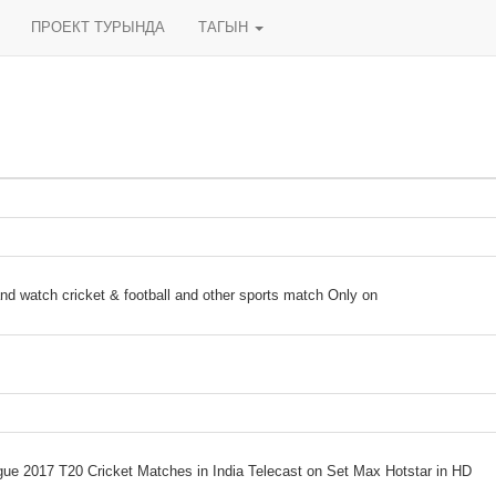
ПРОЕКТ ТУРЫНДА
ТАГЫН
and watch cricket & football and other sports match Only on
gue 2017 T20 Cricket Matches in India Telecast on Set Max Hotstar in HD