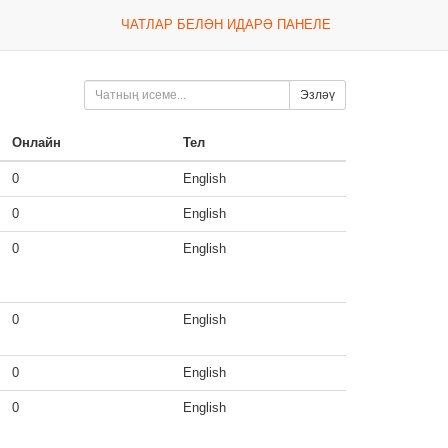
ЧАТЛАР БЕЛӘН ИДАРӘ ПАНЕЛЕ
Эзләү
Онлайн
Тел
0
English
0
English
0
English
0
English
0
English
0
English