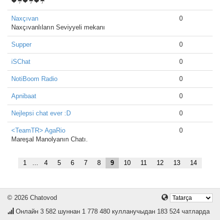
❤☔❤☔❤☔
Naxçıvan
0
Naxçıvanlıların Seviyyeli mekanı
Supper
0
iSChat
0
NotiBoom Radio
0
Apnibaat
0
Nejlepsi chat ever :D
0
<TeamTR> AgaRio
0
Mareşal Manolyanın Chatı.
1
...
4
5
6
7
8
9
10
11
12
13
14
© 2026 Chatovod
Онлайн
3 582
шуннан 1 778 480 кулланучыдан 183 524 чатларда