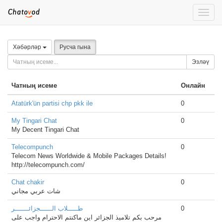
Toggle
naviga
Хәбәрләр
Русча гына
Эзләү
Чатның исеме
Онлайн
Atatürk'ün partisi chp pkk ile
0
My Tingari Chat
0
My Decent Tingari Chat
Telecompunch
0
Telecom News Worldwide & Mobile Packages Details!
http://telecompunch.com/
Chat chakir
0
شات عربي مجاني
طـــــلاب الــــــجزائـــــــر
0
مرحب بكم تلاميذ الجزائر اين ماكنتم الاحترام واجب على