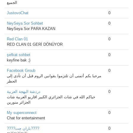
الجميع
JustovoChat
0
NeySeya Sor Sohbet
0
NeySeya Sor PARA KAZAN
Red Clan 01
0
RED CLAN 01 GERİ DÖNÜYOR
şefkat sohbet
0
keyfine bak ;)
Facebook Groub
0
مرحبا بكم أتمنى أن تلتزموا بقوانين الروم قبل أن تأدى إلى
الحظر
دردشة البهجة العربية
0
حياكم الله في شات الجزائري الكبير اقاريو العربية شات
الجزائر منورين
My superconnect
0
Chat for entertainment
????باران چت????
0