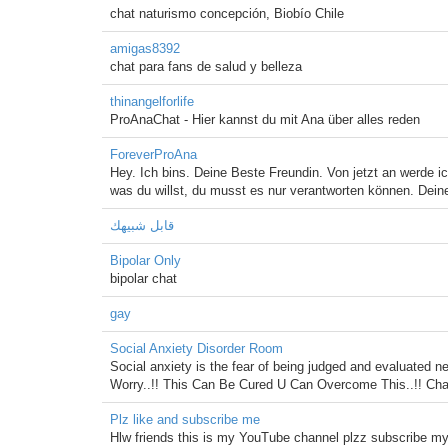
chat naturismo concepción, Biobío Chile
amigas8392
chat para fans de salud y belleza
thinangelforlife
ProAnaChat - Hier kannst du mit Ana über alles reden
ForeverProAna
Hey. Ich bins. Deine Beste Freundin. Von jetzt an werde ic
was du willst, du musst es nur verantworten können. Dein
قابل شبيهك
Bipolar Only
bipolar chat
gay
Social Anxiety Disorder Room
Social anxiety is the fear of being judged and evaluated ne
Worry..!! This Can Be Cured U Can Overcome This..!! Cha
Plz like and subscribe me
Hlw friends this is my YouTube channel plzz subscribe my