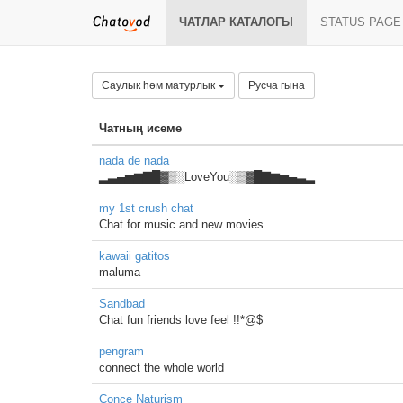
ЧАТЛАР КАТАЛОГЫ
STATUS PAGE
Саулык һәм матурлык
Русча гына
Чатның исеме
nada de nada
▂▃▄▅▆▇█▓▒░LoveYou░▒▓█▇▆▅▄▃▂
my 1st crush chat
Chat for music and new movies
kawaii gatitos
maluma
Sandbad
Chat fun friends love feel !!*@$
pengram
connect the whole world
Conce Naturism