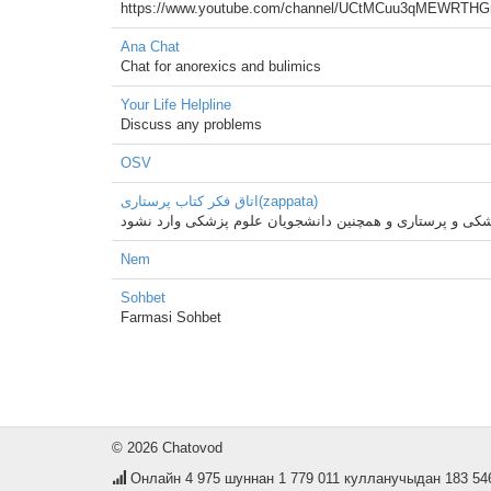
https://www.youtube.com/channel/UCtMCuu3qMEWRTH
Ana Chat
Chat for anorexics and bulimics
Your Life Helpline
Discuss any problems
OSV
اتاق فکر کتاب پرستاری(zappata)
Nem
Sohbet
Farmasi Sohbet
© 2026 Chatovod
Онлайн
4 975
шуннан 1 779 011 кулланучыдан 183 54