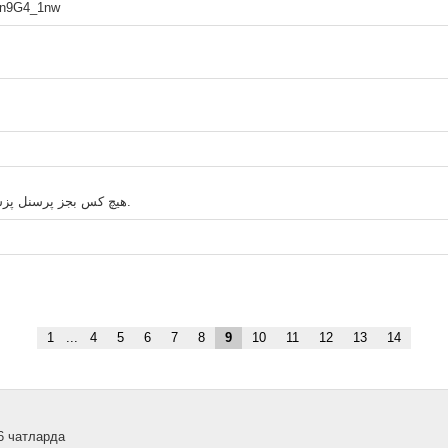
Gn9G4_1nw
هیچ کس بجز پرسنل پزشکی و پرستاری و همچنین دانشجویان علوم پزشکی وارد نشود.
1
...
4
5
6
7
8
9
10
11
12
13
14
6 чатларда