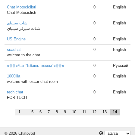
Chat Motociclisti
0
English
Chat Motociclisti
شات سينباي
0
English
شـات سيرفر سينباي
US Engine
0
English
scachat
0
English
welcom to the chat
๑۩۩๑Чат "Ебашь Боком"๑۩۩๑
0
Русский
1000lila
0
English
welcme with oscar chat room
tech chat
0
English
FOR TECH
1
...
5
6
7
8
9
10
11
12
13
14
© 2026 Chatovod