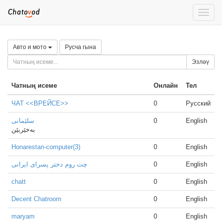
Toggle
naviga
Авто и мото
Русча гына
Эзләү
Чатның исеме
Онлайн
Тел
ЧАТ <<ВРЕЙСЕ>>
0
Русский
سلێمانی
0
English
بەخێربێن
Honarestan-computer(3)
0
English
چت روم دختر پسرای ایرانی
0
English
chatt
0
English
Decent Chatroom
0
English
maryam
0
English