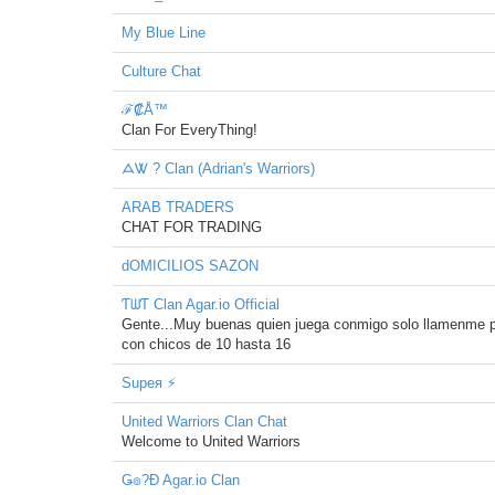
My Blue Line
Culture Chat
ℱ₡Å™
Clan For EveryThing!
ᗋᏔ ? Clan (Adrian's Warriors)
ARAB TRADERS
CHAT FOR TRADING
dOMICILIOS SAZON
ƬᗯƬ Clan Agar.io Official
Gente...Muy buenas quien juega conmigo solo llamenm
con chicos de 10 hasta 16
Supeя ⚡
United Warriors Clan Chat
Welcome to United Warriors
Ǥ๏?Đ Agar.io Clan