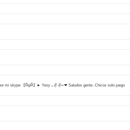
e por mi skype:【ŘψŘ】► Yesy→✌ ✌➳❤ Saludos gente..Chicos solo juego