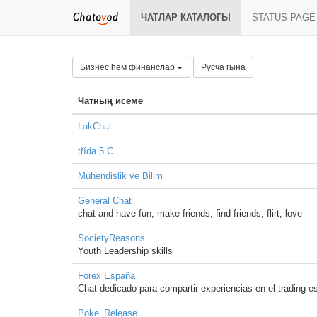
ЧАТЛАР КАТАЛОГЫ
STATUS PAGE
Бизнес һәм финанслар
Русча гына
Чатның исеме
LakChat
třída 5.C
Mühendislik ve Bilim
General Chat
chat and have fun, make friends, find friends, flirt, love
SocietyReasons
Youth Leadership skills
Forex España
Chat dedicado para compartir experiencias en el trading e
Poke_Release