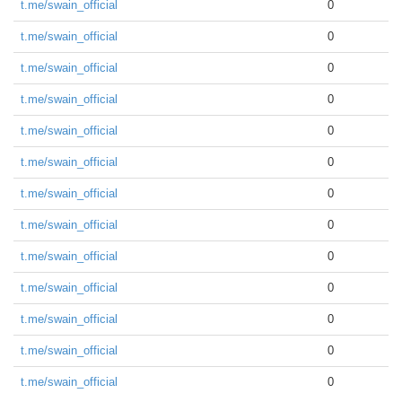
t.me/swain_official
0
t.me/swain_official
0
t.me/swain_official
0
t.me/swain_official
0
t.me/swain_official
0
t.me/swain_official
0
t.me/swain_official
0
t.me/swain_official
0
t.me/swain_official
0
t.me/swain_official
0
t.me/swain_official
0
t.me/swain_official
0
t.me/swain_official
0