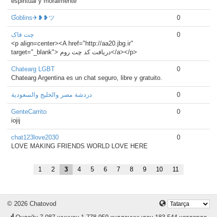
espiritual y moralmente
Ɠoblins✈❥❥ツ
0
چت فاک
0
<p align=center><A href="http://aa20.jbg.ir"
target="_blank"> دريافت كد چت روم</a></p>
Chatearg LGBT
0
Chatearg Argentina es un chat seguro, libre y gratuito.
دردشة مصر والخليج والسعودية
0
GenteCarrito
0
iojij
chat123love2030
0
LOVE MAKING FRIENDS WORLD LOVE HERE
1
2
3
4
5
6
7
8
9
10
11
© 2026 Chatovod