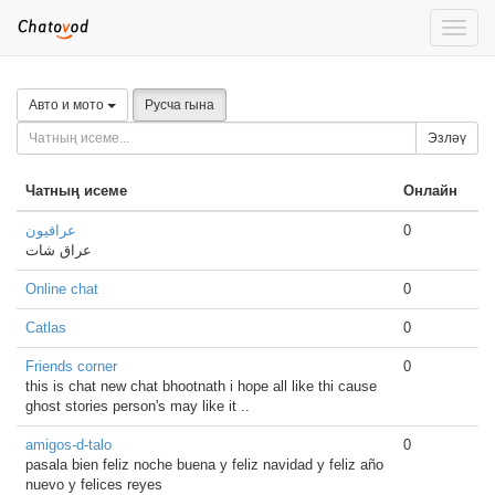
Toggle
naviga
Авто и мото
Русча гына
Эзләү
Чатның исеме
Онлайн
عراقيون
0
عراق شات
Online chat
0
Catlas
0
Friends corner
0
this is chat new chat bhootnath i hope all like thi cause
ghost stories person's may like it ..
amigos-d-talo
0
pasala bien feliz noche buena y feliz navidad y feliz año
nuevo y felices reyes