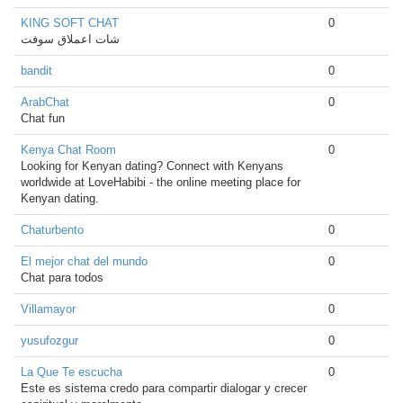
KING SOFT CHAT
0
شات اعملاق سوفت
bandit
0
ArabChat
0
Chat fun
Kenya Chat Room
0
Looking for Kenyan dating? Connect with Kenyans
worldwide at LoveHabibi - the online meeting place for
Kenyan dating.
Chaturbento
0
El mejor chat del mundo
0
Chat para todos
Villamayor
0
yusufozgur
0
La Que Te escucha
0
Este es sistema credo para compartir dialogar y crecer