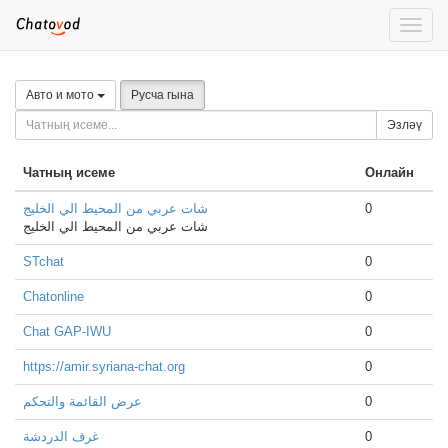
Toggle
naviga
Авто и мото
Русча гына
Эзләү
Чатның исеме
Онлайн
شات عربي من المحيط الي الخليج
0
شات عربي من المحيط الي الخليج
STchat
0
Chatonline
0
Chat GAP-IWU
0
https://amir.syriana-chat.org
0
عرض القائمة والتحكم
0
غرف الدردشة
0