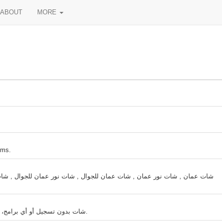
ABOUT
MORE
oms.
شات عمان , شات نور عمان , شات عمان للجوال , شات نور عمان للجوال , ش ,
شات بدون تسجيل أو أي برامج، سريع مناسب للجوالات محادثات عامة و خاصة،خصوصية مطلقة.