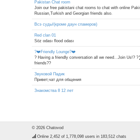
Pakistan Chat room
Join our free pakistani chat rooms to chat with online Pak
Russian,Turkish and Georgian friends also.
Всэ суды!(кроме даун спамеров)
Red clan 01
Söz odası flood odası
?❤️Friendly Lounge?❤️
? Having a friendly conversation all we need...Join Us!?
friends??
Звуковой Падик
Привет,чат для общения
Знакомства 8 12 лет
© 2026 Chatovod
Online
2,452
of 1,778,098 users in 183,512 chats