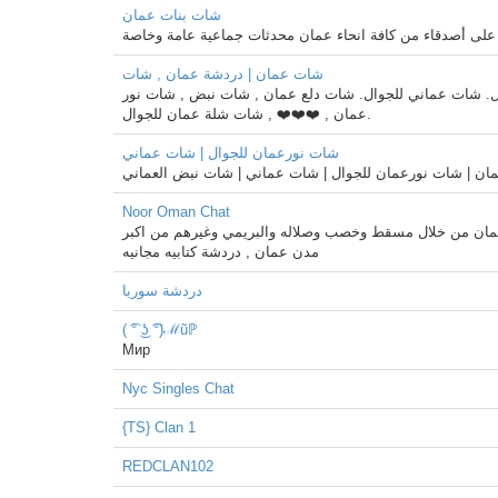
شات بنات عمان
ف على أصدقاء من كافة انحاء عمان محدثات جماعية عامة وخاصة
شات عمان | دردشة عمان , شات
 شات عماني للجوال. شات دلع عمان , شات نبض , شات نور
عمان , ❤️❤️❤️ , شات شلة عمان للجوال.
شات نورعمان للجوال | شات عماني
ن | شات نورعمان للجوال | شات عماني | شات نبض العماني
Noor Oman Chat
ان من خلال مسقط وخصب وصلاله والبريمي وغيرهم من اكبر
مدن عمان , دردشة كتابيه مجانيه
دردشة سوريا
( ͡° ͜ʖ ͡°)ℳũℙ
Мир
Nyc Singles Chat
{TS} Clan 1
REDCLAN102