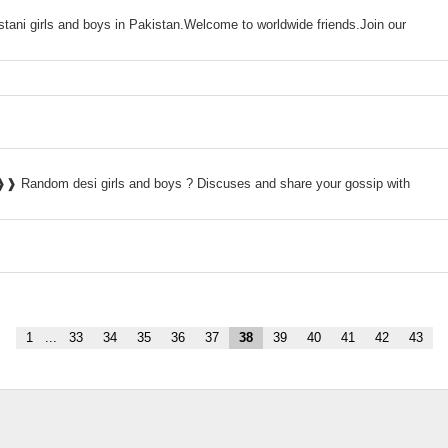
istani girls and boys in Pakistan.Welcome to worldwide friends.Join our
 ?❱❱ Random desi girls and boys ? Discuses and share your gossip with
1
...
33
34
35
36
37
38
39
40
41
42
43