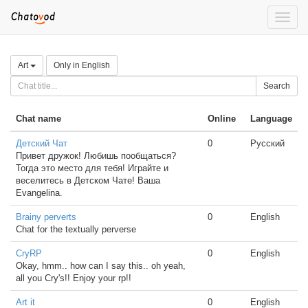
Toggle
naviga
Art
Only in English
Search
Chat name
Online
Language
Детский Чат
0
Русский
Привет дружок! Любишь пообщаться?
Тогда это место для тебя! Играйте и
веселитесь в Детском Чате! Ваша
Evangelina.
Brainy perverts
0
English
Chat for the textually perverse
CryRP
0
English
Okay, hmm.. how can I say this.. oh yeah,
all you Cry's!! Enjoy your rp!!
Art it
0
English