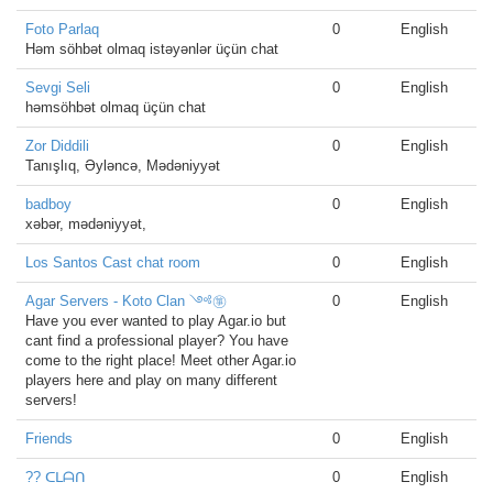
Foto Parlaq
0
English
Həm söhbət olmaq istəyənlər üçün chat
Sevgi Seli
0
English
həmsöhbət olmaq üçün chat
Zor Diddili
0
English
Tanışlıq, Əyləncə, Mədəniyyət
badboy
0
English
xəbər, mədəniyyət,
Los Santos Cast chat room
0
English
Agar Servers - Koto Clan ༺㉇
0
English
Have you ever wanted to play Agar.io but
cant find a professional player? You have
come to the right place! Meet other Agar.io
players here and play on many different
servers!
Friends
0
English
?? ᑕᒪᗩᑎ
0
English