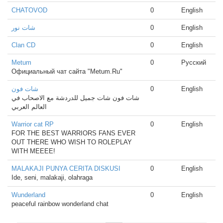
CHATOVOD
0
English
شات نور
0
English
Clan CD
0
English
Metum
0
Русский
Официальный чат сайта "Metum.Ru"
شات فون
0
English
شات فون شات جميل للدردشة مع الاصحاب في
العالم العربي
Warrior cat RP
0
English
FOR THE BEST WARRIORS FANS EVER
OUT THERE WHO WISH TO ROLEPLAY
WITH MEEEE!
MALAKAJI PUNYA CERITA DISKUSI
0
English
Ide, seni, malakaji, olahraga
Wunderland
0
English
peaceful rainbow wonderland chat