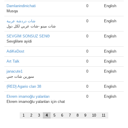
Damlanindinichati
0
English
Musqa
شات دردشة عربية
0
English
شات مينو -شات عربي لكل دول
SEVGİM SONSUZ SENƏ
0
English
Sevgliləre ayidi
AdiKeDost
0
English
Art Talk
0
English
janacute1
0
English
منورين شات جني
{RED} Agario clan 38
0
English
Ekrem imamoğlu yalanları
0
English
Ekrem imamoğlu yalanları için chat
1
2
3
4
5
6
7
8
9
10
11