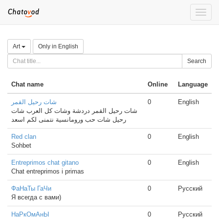
Toggle
naviga
Art
Only in English
Search
Chat name
Online
Language
شات رحيل القمر
0
English
شات رحيل القمر دردشة وشات كل العرب شات
رحيل شات حب ورومانسية نتمنى لكم اسعد
Red clan
0
English
Sohbet
Entreprimos chat gitano
0
English
Chat entreprimos i primas
ФаНаТы ГаЧи
0
Русский
Я всегда с вами)
НаРкОмАнЫ
0
Русский