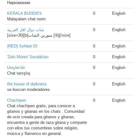
Наркоманим
KERALA BUDDIES
0
English
Malayalam chat room
شات دوال اقار العربية
0
English
[size=30][b]منورين الشات [/b][/size]
{RED} Sohbet 03
0
English
'Zeki Müren' Sevdalıları
0
English
Ureyler.bir
0
English
Chat tanışlıq
the house of darkness
0
English
se buscan moderadores
Chachipen
0
English
Chat chachipen gratis, para conocer a
gitanos y gitanas en los chats . Comunidad
de ocio creada para gitanos y gitanas,
encuentra a gente de raza gitana y comparte
con ellos tus costumbres sobre religión,
música y flamenco en general.