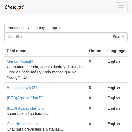
Toggle
naviga
Paranormal
Only in English
Search
Chat name
Online
Language
Mundo YoongMi
0
English
Un mundo extraño, la presidenta y Reina del
lugar es nada más y nada menos que yo!
YoongMi :D
Bocajuniors75421
0
English
{RED}Agar io Clan 55
0
English
{RED} Agario clan 2,5
0
English
super sakin floodsuz clan
Chat de ocultismo
0
English
Chat para creyentes a Satanás...