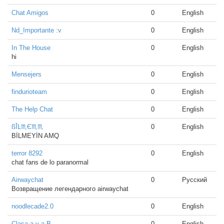
Chat Amigos
0
English
Nd_Importante :v
0
English
In The House
0
English
hi
Mensejers
0
English
findurioteam
0
English
The Help Chat
0
English
ßĪ̇Ŀ♏Є♏♏
0
English
BİLMEYİN AMQ
terror 8292
0
English
chat fans de lo paranormal
Airwaychat
0
Русский
Возвращение легендарного airwaychat
noodlecade2.0
0
English
Clasa a v-a B
0
English