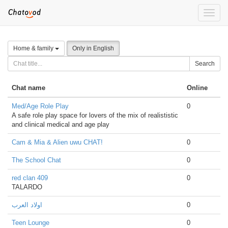
Toggle
naviga
Home & family
Only in English
Search
Chat name
Online
Med/Age Role Play
0
A safe role play space for lovers of the mix of realististic
and clinical medical and age play
Cam & Mia & Alien uwu CHAT!
0
The School Chat
0
red clan 409
0
TALARDO
0
اولاد العرب
Teen Lounge
0