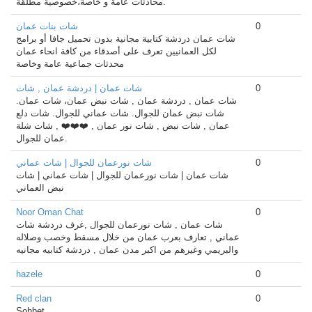
محادثات عامة و خاصة،خصوصية مطلقة.
0
شات بنات عمان
شات عمان دردشة كتابية مجانية بدون تحميل جافا أو برامج
لكل العمانيين تعرف على أصدقاء من كافة انحاء عمان
محدثات جماعية عامة وخاصة
0
شات عمان | دردشة عمان , شات
شات عمان , دردشة عمان , شات نبض عمان، شات عمان.
شات نبض عمان للجوال. شات عماني للجوال. شات دلع
عمان , شات نبض , شات نور عمان , ❤️❤️❤️ , شات شلة
عمان للجوال.
0
شات نورعمان للجوال | شات عماني
شات عمان | شات نورعمان للجوال | شات عماني | شات
نبض العماني
Noor Oman Chat
0
شات عمان , شات نورعمان للجوال ,غرف دردشة شات
عماني , تعارف بعرب عمان من خلال مسقط وخصب وصلاله
والبريمي وغيرهم من اكبر مدن عمان , دردشة كتابيه مجانيه
hazele
0
Red clan
0
Sohbet