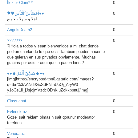
İkizlər Clanı*-*
0
♥ً♥ًاًحًسًاًسً ًاًلًنًاًس♥♥
0
اهلا و سهلا بلجميع
AngelsDeath2
0
???????
0
?!Hola a todos y sean bienvenidos a mi chat donde
podran charlar de lo que sea. También pueden hacer lo
que quieran en sus privados obviamente. Muchas
gracias por asistir aquí que la pasen bien!?
♥♥☻صًَُديًًُُقًًُ اًًُُلٌكل☻♥♥
0
[img]https://encrypted-tbn0.gstatic.com/images?
q=tbn%3AANd9GcSdPNmUeOj_AryW0-
y1oGs1ll_jJsjcjmVzdcODhKluZckkppnu[/img]
Class chat
0
Evlenek.az
0
Gozel sait reklam olmasin sait qorunur moderator
terefden
Venera.az
0