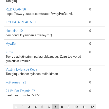
Tanışlıq
RED CLAN 36
0
https://www.youtube.com/watch?v=eyiAcDs-ivk
KOLKATA REAL MEET
0
blue clan 10
0
geri döndük yeniden sizlerleyiz :)
Mywife
0
Zuzu
0
Toy və ad günərinin parlaq ulduzuyuq. Zuzu toy və ad
günlərinin kralıdır.
Vaxtini Eylenceli Kecir
0
Tanışlıq,xəbərlər,əyləncə,radio,idman
яє∂ ѕσнвєт 21
0
? Life För Freįnds ??
0
Feel free To write ?????
1
2
3
4
5
6
7
8
9
10
11
12