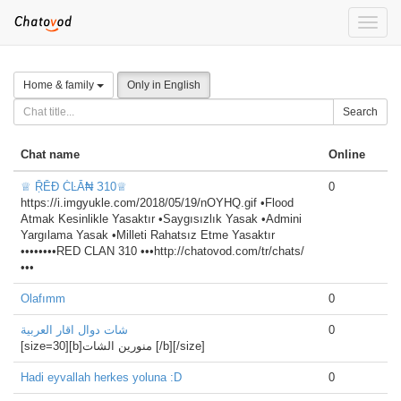
Toggle
naviga
Home & family
Only in English
Search
Chat name
Online
♕ ṜĒƉ ĊĿĀ₦ З10♕
0
https://i.imgyukle.com/2018/05/19/nOYHQ.gif •Flood
Atmak Kesinlikle Yasaktır •Saygısızlık Yasak •Admini
Yargılama Yasak •Milleti Rahatsız Etme Yasaktır
••••••••RED CLAN 310 •••http://chatovod.com/tr/chats/
•••
Olafımm
0
شات دوال اقار العربية
0
[size=30][b]منورين الشات [/b][/size]
Hadi eyvallah herkes yoluna :D
0