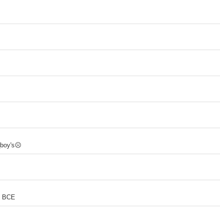
_boy's☹
1 BCE