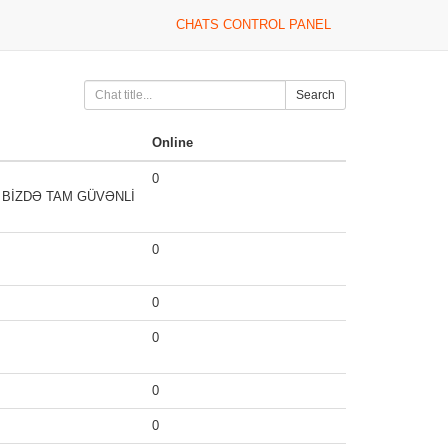
CHATS CONTROL PANEL
Search
Online
0
 BİZDƏ TAM GÜVƏNLİ
0
0
0
0
0