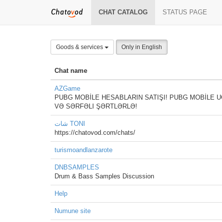
CHAT CATALOG
STATUS PAGE
Goods & services
Only in English
Chat name
AZGame
PUBG MOBİLE HESABLARIN SATIŞI! PUBG MOBİLE U
VƏ SƏRFƏLI ŞƏRTLƏRLƏ!
شات TONI
https://chatovod.com/chats/
turismoandlanzarote
DNBSAMPLES
Drum & Bass Samples Discussion
Help
Numune site