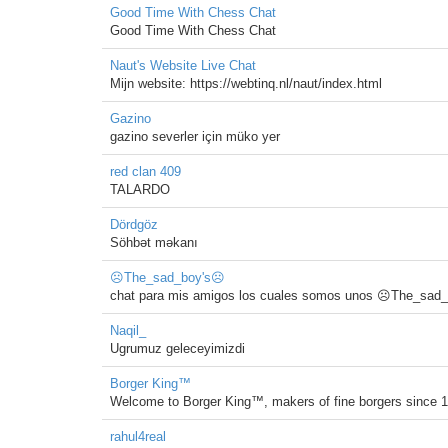
Good Time With Chess Chat
Good Time With Chess Chat
Naut's Website Live Chat
Mijn website: https://webtinq.nl/naut/index.html
Gazino
gazino severler için müko yer
red clan 409
TALARDO
Dördgöz
Söhbət məkanı
☹The_sad_boy's☹
chat para mis amigos los cuales somos unos ☹The_sad
Naqil_
Ugrumuz geleceyimizdi
Borger King™
Welcome to Borger King™, makers of fine borgers since 
rahul4real