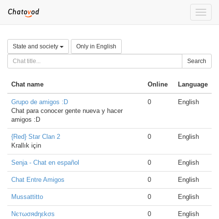
Toggle
naviga
State and society
Only in English
Search
Chat name
Online
Language
Grupo de amigos :D
0
English
Chat para conocer gente nueva y hacer
amigos :D
{Red} Star Clan 2
0
English
Krallık için
Senja - Chat en español
0
English
Chat Entre Amigos
0
English
Mussattitto
0
English
Nєтωσяdηεkσѕ
0
English