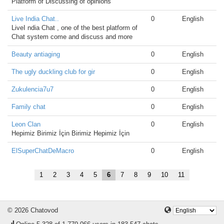
Platform of Discussing of opinions
Live India Chat..
0
English
LiveI ndia Chat , one of the best platform of
Chat system come and discuss and more
Beauty antiaging
0
English
The ugly duckling club for gir
0
English
Zukulencia7u7
0
English
Family chat
0
English
Leon Clan
0
English
Hepimiz Birimiz İçin Birimiz Hepimiz İçin
ElSuperChatDeMacro
0
English
1
2
3
4
5
6
7
8
9
10
11
© 2026 Chatovod