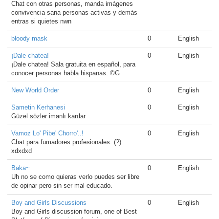
Chat con otras personas, manda imágenes
convivencia sana personas activas y demás
entras si quietes nwn
bloody mask
0
English
¡Dale chatea!
0
English
¡Dale chatea! Sala gratuita en español, para
conocer personas habla hispanas. ©G
New World Order
0
English
Sametin Kerhanesi
0
English
Güzel sözler imanlı karılar
Vamoz Lo' Pibe' Chorro'..!
0
English
Chat para fumadores profesionales. (?)
xdxdxd
Baka~
0
English
Uh no se como quieras verlo puedes ser libre
de opinar pero sin ser mal educado.
Boy and Girls Discussions
0
English
Boy and Girls discussion forum, one of Best