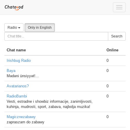
Toggle
naviga
Radio
Only in English
Search
Chat name
Online
Irishbug Radio
0
Baya
0
Mədəni ünsiyyət!...
Avatarianos?
0
RadioBambi
0
Vesti, estradne i showbiz informacije, zanimljivosti,
kuhinja, mudrosti, sport, zabava, najbolja muzika!
Magicznezabawy
0
zapraszam do zabawy