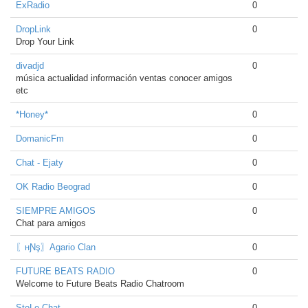
ExRadio
0
DropLink
0
Drop Your Link
divadjd
0
música actualidad información ventas conocer amigos
etc
*Honey*
0
DomanicFm
0
Chat - Ejaty
0
OK Radio Beograd
0
SIEMPRE AMIGOS
0
Chat para amigos
〖нƝş〗Agario Clan
0
FUTURE BEATS RADIO
0
Welcome to Future Beats Radio Chatroom
StoLo Chat
0