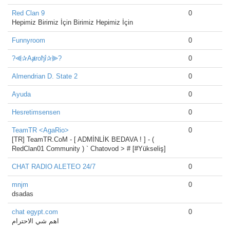
Red Clan 9
0
Hepimiz Birimiz İçin Birimiz Hepimiz İçin
Funnyroom
0
?⫷✰Aⱥroђΐ✰⫸?
0
Almendrian D. State 2
0
Ayuda
0
Hesretimsensen
0
TeamTR <AgaRio>
0
[TR] TeamTR.CoM - [ ADMİNLİK BEDAVA ! ] - (
RedClan01 Community ) ` Chatovod > # [#Yükseliş]
CHAT RADIO ALETEO 24/7
0
mnjm
0
dsadas
chat egypt.com
0
اهم شي الاحترام