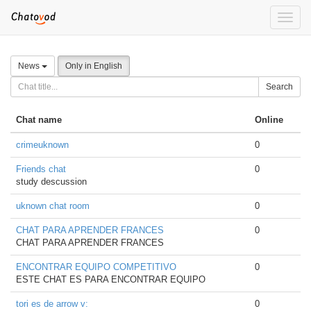
Toggle
naviga
News
Only in English
Search
Chat name
Online
crimeuknown
0
Friends chat
0
study descussion
uknown chat room
0
CHAT PARA APRENDER FRANCES
0
CHAT PARA APRENDER FRANCES
ENCONTRAR EQUIPO COMPETITIVO
0
ESTE CHAT ES PARA ENCONTRAR EQUIPO
tori es de arrow v:
0