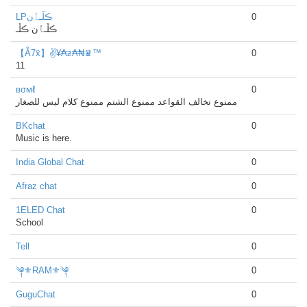
LPڪڵـٱن
0
ڪڵـٱن ڪڵـ
【Ẫ7ẍ】✌¥₳ᵶ₳₦♛™
0
11
вσмℓ
0
ممنوع تخالف القواعد ممنوع الشتم ممنوع كلام ليس للصغار
BKchat
0
Music is here.
India Global Chat
0
Afraz chat
0
1ELED Chat
0
School
Tell
0
༆⚜RAM⚜༆
0
GuguChat
0