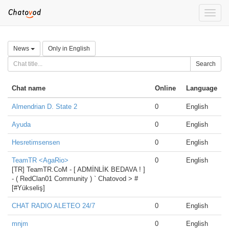
Toggle
naviga
News
Only in English
Search
Chat name
Online
Language
Almendrian D. State 2
0
English
Ayuda
0
English
Hesretimsensen
0
English
TeamTR <AgaRio>
0
English
[TR] TeamTR.CoM - [ ADMİNLİK BEDAVA ! ]
- ( RedClan01 Community ) ` Chatovod > #
[#Yükseliş]
CHAT RADIO ALETEO 24/7
0
English
mnjm
0
English