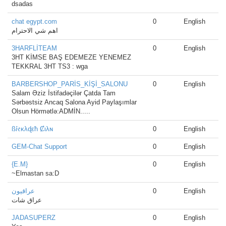
dsadas
chat egypt.com
0
English
اهم شي الاحترام
3HARFLİTEAM
0
English
3HT KİMSE BAŞ EDEMEZE YENEMEZ
TEKKRAL 3HT TS3 : wga
BARBERSHOP_PARİS_KİŞİ_SALONU
0
English
Salam Əziz İstifadəçilər Çatda Tam
Sərbəstsiz Ancaq Salona Ayid Paylaşımlar
Olsun Hörmətlə:ADMİN.....
ßί̇રκλɖεħ Ȼιλɴ
0
English
GEM-Chat Support
0
English
{E.M}
0
English
~Elmastan sa:D
عراقيون
0
English
عراق شات
JADASUPERZ
0
English